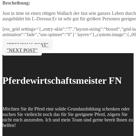
Bescheibung:
Just in time ist einen rittigen Wallach der fast sein ganzes Leben durch
ausgebildet bis L-Dressur.Er ist sehr gut für größere Personen geeignet
[ess_grid settings='{„entry-skin“:“7″,“layout-sizing“:“boxed“,“grid-
animation“:“fade“,“use-spinner“:“0″}‘ layers='{„custom-image“:{„0
"PREVIOUS POST"
"NEXT POST"
Pferdewirtschaftsmeister FN
Möchten Sie ihr Pferd eine solide Grundausbildung schenken oder
suchen Sie vielleicht noch das für Sie geeignete Pferd, zögern Sie
nicht mich anzurufen. Ich und mein Team sind gerne bereit Ihnen zu
helfen!