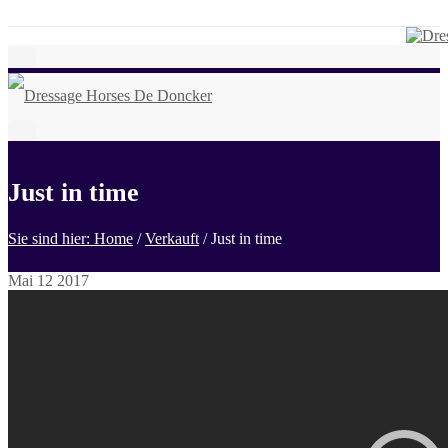
Just in time
Sie sind hier: Home
/
Verkauft
/
Just in time
Mai
12
2017