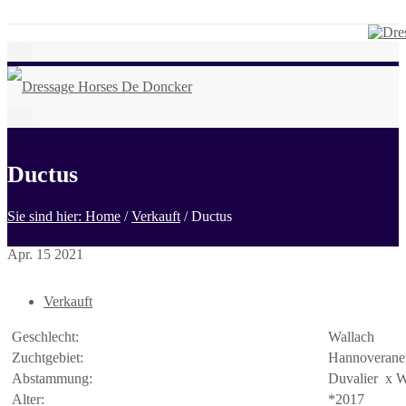
Ductus
Sie sind hier: Home
/
Verkauft
/
Ductus
Apr.
15
2021
Verkauft
Geschlecht:
Wallach
Zuchtgebiet:
Hannoverane
Abstammung:
Duvalier x 
Alter:
*2017